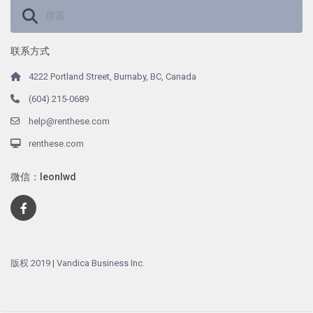
联系方式
4222 Portland Street, Burnaby, BC, Canada
(604) 215-0689
help@renthese.com
renthese.com
微信：leonlwd
版权 2019 | Vandica Business Inc.