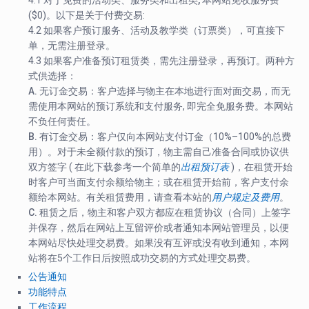
4.1 对于
免费的活动类、服务类和出租类,
本网站免收服务费
($0)。以下是关于付费交易:
4.2 如果客户预订
服务、活动及教学类
（订票类），可直接下
单，无需注册登录。
4.3 如果客户准备预订
租赁类
，需先注册登录，再预订。两种方
式供选择：
A. 无订金交易：
客户选择与物主在本地进行面对面交易，而无
需使用本网站的预订系统和支付服务, 即完全免服务费。本网站
不负任何责任。
B. 有订金交易：
客户仅向本网站支付订金（10%–100%的总费
用）。对于未全额付款的预订，物主需自己准备合同或协议供
双方签字 ( 在此下载参考一个简单的
出租预订表
)，在租赁开始
时客户可当面支付余额给物主；或在租赁开始前，客户支付余
额给本网站。有关租赁费用，请查看本站的
用户规定及费用
。
C. 租赁之后，
物主和客户双方都应在租赁协议（合同）上签字
并保存，然后在网站上互留评价或者通知本网站管理员，以便
本网站尽快处理交易费。如果没有互评或没有收到通知，本网
站将在5个工作日后按照成功交易的方式处理交易费。
公告通知
功能特点
工作流程