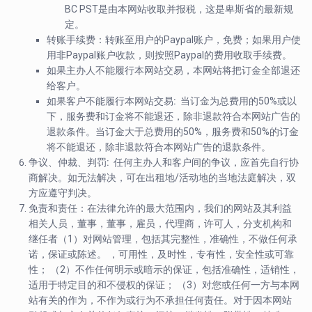
BC PST是由本网站收取并报税，这是卑斯省的最新规
定。
转账手续费
：转账至用户的Paypal账户，免费；如果用户使
用非Paypal账户收款，则按照Paypal的费用收取手续费。
如果主办人不能履行本网站交易，
本网站将把订金全部退还
给客户。
如果客户不能履行本网站交易:
当订金为总费用的50%或以
下，服务费和订金将不能退还，除非退款符合本网站广告的
退款条件。当订金大于总费用的50%，服务费和50%的订金
将不能退还，除非退款符合本网站广告的退款条件。
争议、仲裁、判罚
:
任何主办人和客户间的争议，应首先自行协
商解决。如无法解决，可在出租地/活动地的当地法庭解决，双
方应遵守判决。
免责和责任：
在法律允许的最大范围内，我们的网站及其利益
相关人员，董事，董事，雇员，代理商，许可人，分支机构和
继任者（1）对网站管理，包括其完整性，准确性，不做任何承
诺，保证或陈述。 ，可用性，及时性，专有性，安全性或可靠
性； （2）不作任何明示或暗示的保证，包括准确性，适销性，
适用于特定目的和不侵权的保证； （3）对您或任何一方与本网
站有关的作为，不作为或行为不承担任何责任。对于因本网站