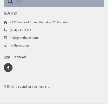
联系方式
4222 Portland Street, Burnaby, BC, Canada
(604) 215-0689
help@renthese.com
renthese.com
微信：leonlwd
版权 2019 | Vandica Business Inc.