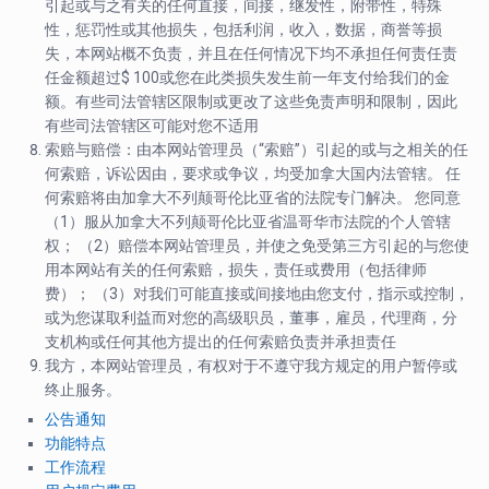
引起或与之有关的任何直接，间接，继发性，附带性，特殊
性，惩罚性或其他损失，包括利润，收入，数据，商誉等损
失，本网站概不负责，并且在任何情况下均不承担任何责任责
任金额超过$ 100或您在此类损失发生前一年支付给我们的金
额。有些司法管辖区限制或更改了这些免责声明和限制，因此
有些司法管辖区可能对您不适用
索赔与赔偿
：由本网站管理员（“索赔”）引起的或与之相关的任
何索赔，诉讼因由，要求或争议，均受加拿大国内法管辖。 任
何索赔将由加拿大不列颠哥伦比亚省的法院专门解决。 您同意
（1）服从加拿大不列颠哥伦比亚省温哥华市法院的个人管辖
权； （2）赔偿本网站管理员，并使之免受第三方引起的与您使
用本网站有关的任何索赔，损失，责任或费用（包括律师
费）； （3）对我们可能直接或间接地由您支付，指示或控制，
或为您谋取利益而对您的高级职员，董事，雇员，代理商，分
支机构或任何其他方提出的任何索赔负责并承担责任
我方，本网站管理员，有权对于不遵守我方规定的用户暂停或
终止服务。
公告通知
功能特点
工作流程