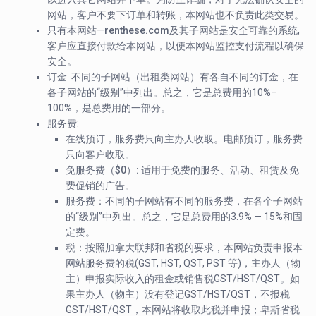
网站，客户不要下订单和转账，本网站也不负责此类交易。
只有本网站—
renthese.com
及其子网站
是安全可靠的系统,
客户应直接付款给本网站，以便本网站监控支付流程以确保
安全。
订金
: 不同的子网站（出租类网站）有各自不同的订金，在
各子网站的“级别”中列出。总之，它是总费用的10%–
100%，是总费用的一部分。
服务费
:
在线预订，服务费只向主办人收取。电邮预订，服务费
只向客户收取。
免服务费（
$0
）
:
适用于免费的服务、活动、租赁及免
费促销的广告。
服务费
：不同的子网站有不同的服务费，在各个子网站
的“级别”中列出。总之，它是总费用的3.9% — 15%和固
定费。
税
：按照加拿大联邦和省税的要求，本网站负责申报本
网站服务费的税(GST, HST, QST, PST 等)，主办人（物
主）申报实际收入的租金或销售税GST/HST/QST。如
果主办人（物主）没有登记GST/HST/QST，不报税
GST/HST/QST，本网站将收取此税并申报；卑斯省税